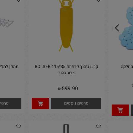
חינם
עד לבית הלקוח !!!
פרטים נוספים
פרטים נ
קרש גיהוץ פרמיום ROLSER 115*35
צבע צהוב
90
599.90
₪