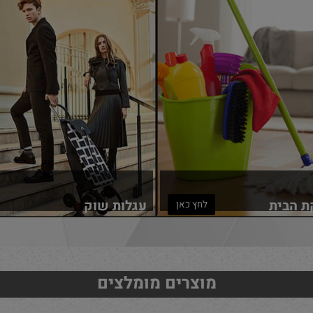
בית
עגלות שוק
לחץ כאן