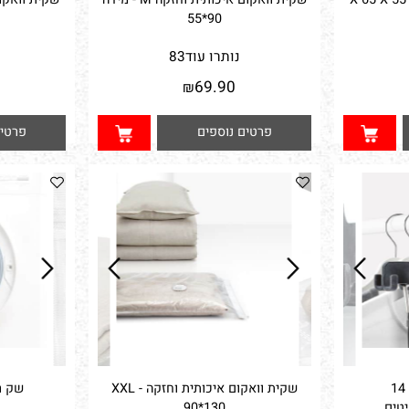
ות 20 X 65 X 55
שקית וואקום איכותית וחזקה M - מידה
90*55
נותרו עוד
83
נו
0
69.90
₪
פרטים נוספים
פרטים נ