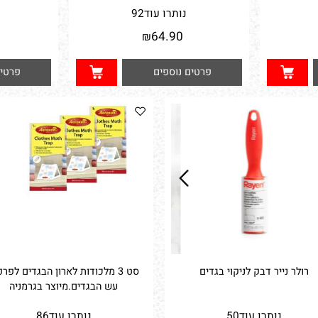
זוג שקיוות וואקום -1יחידה 100*80 +
מתקן לשמירת נעלים ומגפיים - 4 י"ח
תיק לביג
נותרו עוד
92
נו
0
64.90
₪
פרטים נוספים
פרטים נ