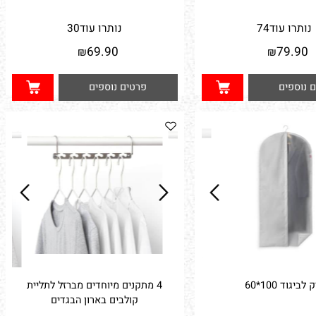
ביסה 80*55
שק רשת לכביסה 50*70
תרו עוד
74
נותרו עוד
30
69.90
79.9
₪
₪
וספים
פרטים נוספים