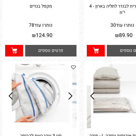
דוחה עש בריח לבנדר לתליה בארון - 4
מקפל בגדים
י"ח
תרו עוד
30
נותרו עוד
78
124.90
89.9
₪
₪
וספים
פרטים נוספים