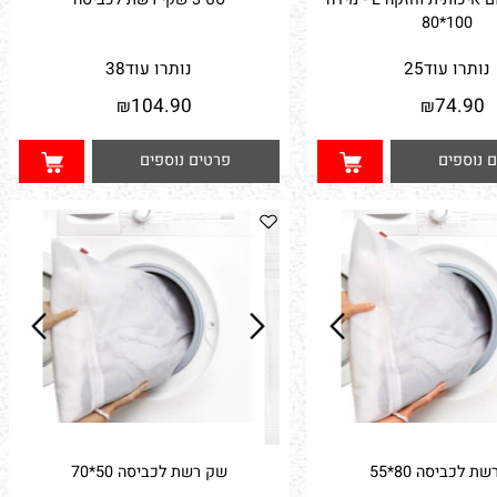
שקית וואקום איכותית וחזקה L - מידה
סט 3 שקי רשת לכביסה
100*80
תרו עוד
25
נותרו עוד
38
104.90
74.9
₪
₪
וספים
פרטים נוספים