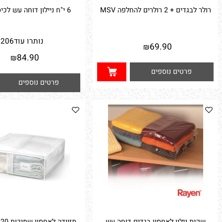
+ 2 רולרים להחלפה MSV
6 י"ח ניילון דוחה עש לכיסוי בגדים
נותרו עוד
206
69.90
₪
84.90
₪
פרטים נוספים
פרטים נוספים