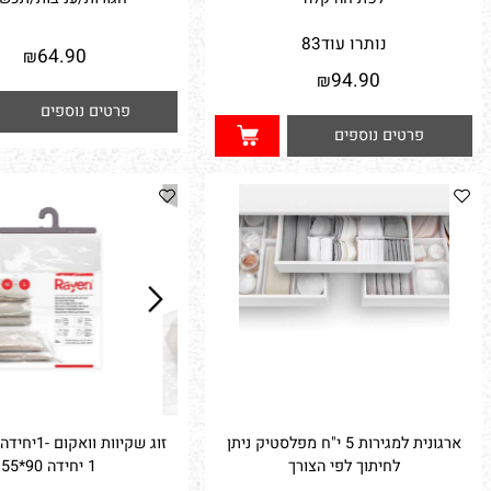
וודת פלסטיק לבגדים אטומה
קולב מיוחד לתליית 14
לפתיחה קלה
חגורות/עניבות/תכשיטים
נותרו עוד
83
64.90
₪
94.90
₪
פרטים נוספים
פרטים נוספים