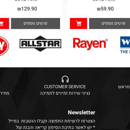
 נייר דבק לניקוי בגדים
סט 3 מלכודות לארון הבגדים לפרפרי
עש הבגדים.מיוצר בגרמניה
נותרו עוד
50
נותרו עוד
86
129.90
59.90
₪
₪
ים נוספים
פרטים נוספים
CES
CUSTOMER SERVICE
נציגי שירות זמינים לתמיכה
מחירים 