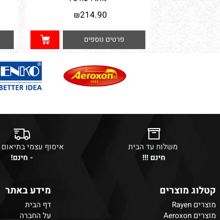
סט 6 חלקים ארגוניות לארון הבגדים
רולר
נותרו עוד
73
214.90
₪
פרטים נוספים
פרט
משלוח עד הבית
איסוף עצמי בתיאום מראש
חינם !!!
- חינם!