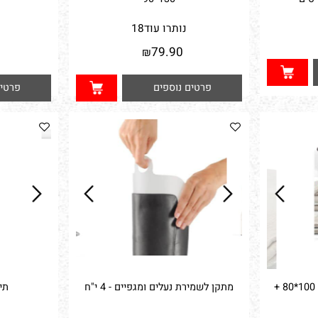
שקית וואקום איכותית וחזקה XXL -
שק רשת לכ
90*130
נותרו עוד
18
נו
0
79.90
₪
פרטים נוספים
פרטים נ